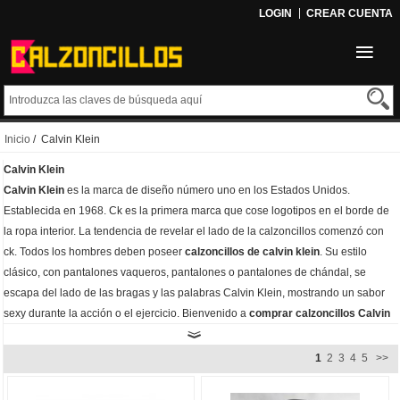
LOGIN
CREAR CUENTA
Inicio
/ Calvin Klein
Calvin Klein
Calvin Klein
es la marca de diseño número uno en los Estados Unidos.
Establecida en 1968. Ck es la primera marca que cose logotipos en el borde de
la ropa interior. La tendencia de revelar el lado de la calzoncillos comenzó con
ck. Todos los hombres deben poseer
calzoncillos de calvin klein
. Su estilo
clásico, con pantalones vaqueros, pantalones o pantalones de chándal, se
escapa del lado de las bragas y las palabras Calvin Klein, mostrando un sabor
sexy durante la acción o el ejercicio. Bienvenido a
comprar calzoncillos Calvin
Klein baratos
. Esta es una marca de calzoncillos muy limpia y meticulosa. En un
tejido de elegantes tonos neutros, presenta un aspecto impecable y elegante.
1
2
3
4
5
>>