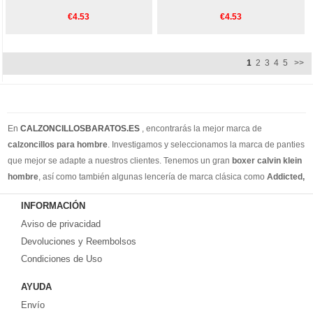
€4.53
€4.53
1
2
3
4
5
>>
En
CALZONCILLOSBARATOS.ES
, encontrarás la mejor marca de
calzoncillos para hombre
. Investigamos y seleccionamos la marca de panties
que mejor se adapte a nuestros clientes. Tenemos un gran
boxer calvin klein
hombre
, así como también algunas lencería de marca clásica como
Addicted,
Armain, Versace, Ralph Lauren
. Además de los calzoncillos de estilo
INFORMACIÓN
cotidiano, también tenemos calzoncillos para hombres, slip y tangas para
Aviso de privacidad
hombres. Creemos que puede encontrar todos los estilos de ropa interior que
necesita en nuestro sitio web. Puedes encontrar su estilo en nuestra tienda
Devoluciones y Reembolsos
online. Recuerde, si no está satisfecho, tiene 15 días para volver ... ¡envío
Condiciones de Uso
gratis!
AYUDA
Envío