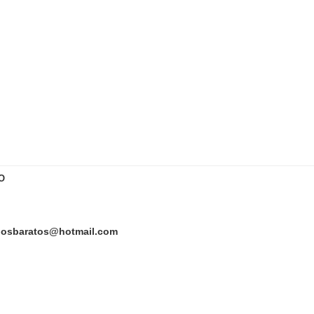
O
llosbaratos@hotmail.com