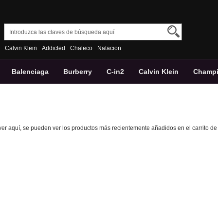
Calvin Klein
Addicted
Chaleco
Natacion
Balenciaga
Burberry
C-in2
Calvin Klein
Champ
Tommy
Versace
ver aquí, se pueden ver los productos más recientemente añadidos en el carrito de