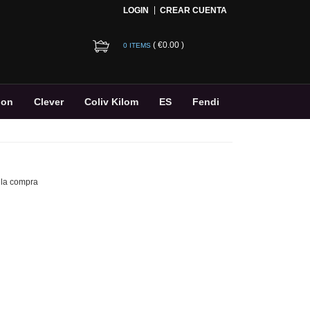
LOGIN
CREAR CUENTA
(
€0.00
)
0 ITEMS
ion
Clever
Coliv Kilom
ES
Fendi
 la compra