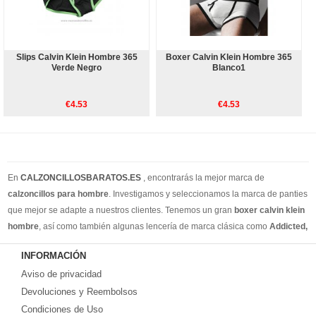
Slips Calvin Klein Hombre 365
Boxer Calvin Klein Hombre 365
Verde Negro
Blanco1
€4.53
€4.53
En
CALZONCILLOSBARATOS.ES
, encontrarás la mejor marca de
calzoncillos para hombre
. Investigamos y seleccionamos la marca de panties
que mejor se adapte a nuestros clientes. Tenemos un gran
boxer calvin klein
hombre
, así como también algunas lencería de marca clásica como
Addicted,
Armain, Versace, Ralph Lauren
. Además de los calzoncillos de estilo
INFORMACIÓN
cotidiano, también tenemos calzoncillos para hombres, slip y tangas para
Aviso de privacidad
hombres. Creemos que puede encontrar todos los estilos de ropa interior que
necesita en nuestro sitio web. Puedes encontrar su estilo en nuestra tienda
Devoluciones y Reembolsos
online. Recuerde, si no está satisfecho, tiene 15 días para volver ... ¡envío
Condiciones de Uso