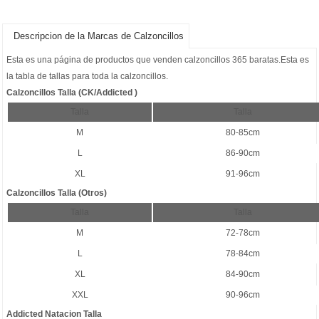
Descripcion de la Marcas de Calzoncillos
Esta es una página de productos que venden
calzoncillos 365 baratas
.Esta es
la tabla de tallas para toda la calzoncillos.
Calzoncillos Talla (CK/Addicted )
Talla
Talla
M
80-85cm
L
86-90cm
XL
91-96cm
Calzoncillos Talla (Otros)
Talla
Talla
M
72-78cm
L
78-84cm
XL
84-90cm
XXL
90-96cm
Addicted Natacion Talla