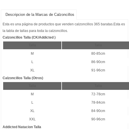
Descripcion de la Marcas de Calzoncillos
Esta es una página de productos que venden
calzoncillos 365 baratas
.Esta es
la tabla de tallas para toda la calzoncillos.
Calzoncillos Talla (CK/Addicted )
Talla
Talla
M
80-85cm
L
86-90cm
XL
91-96cm
Calzoncillos Talla (Otros)
Talla
Talla
M
72-78cm
L
78-84cm
XL
84-90cm
XXL
90-96cm
Addicted Natacion Talla