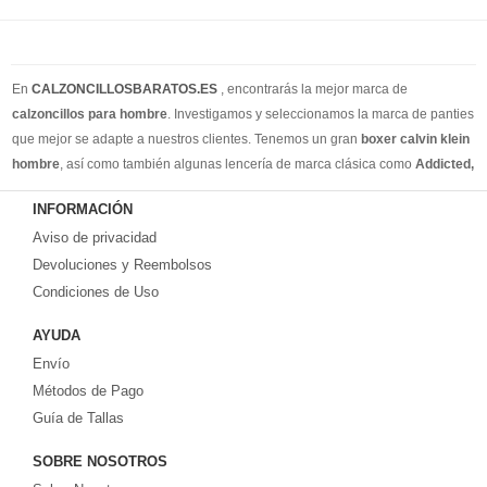
En
CALZONCILLOSBARATOS.ES
, encontrarás la mejor marca de
calzoncillos para hombre
. Investigamos y seleccionamos la marca de panties
que mejor se adapte a nuestros clientes. Tenemos un gran
boxer calvin klein
hombre
, así como también algunas lencería de marca clásica como
Addicted,
Armain, Versace, Ralph Lauren
. Además de los calzoncillos de estilo
INFORMACIÓN
cotidiano, también tenemos calzoncillos para hombres, slip y tangas para
Aviso de privacidad
hombres. Creemos que puede encontrar todos los estilos de ropa interior que
necesita en nuestro sitio web. Puedes encontrar su estilo en nuestra tienda
Devoluciones y Reembolsos
online. Recuerde, si no está satisfecho, tiene 15 días para volver ... ¡envío
Condiciones de Uso
gratis!
AYUDA
Envío
Métodos de Pago
Guía de Tallas
SOBRE NOSOTROS