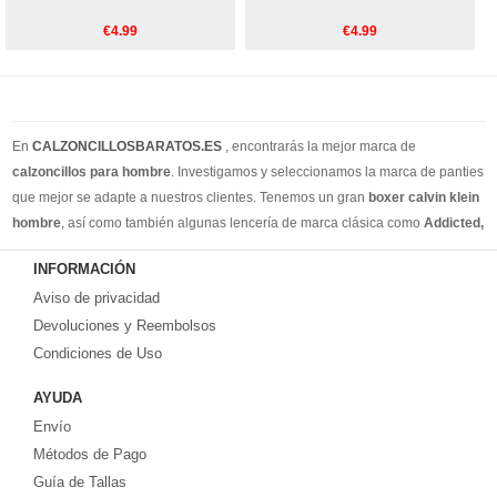
€4.99
€4.99
En
CALZONCILLOSBARATOS.ES
, encontrarás la mejor marca de
calzoncillos para hombre
. Investigamos y seleccionamos la marca de panties
que mejor se adapte a nuestros clientes. Tenemos un gran
boxer calvin klein
hombre
, así como también algunas lencería de marca clásica como
Addicted,
Armain, Versace, Ralph Lauren
. Además de los calzoncillos de estilo
INFORMACIÓN
cotidiano, también tenemos calzoncillos para hombres, slip y tangas para
Aviso de privacidad
hombres. Creemos que puede encontrar todos los estilos de ropa interior que
necesita en nuestro sitio web. Puedes encontrar su estilo en nuestra tienda
Devoluciones y Reembolsos
online. Recuerde, si no está satisfecho, tiene 15 días para volver ... ¡envío
Condiciones de Uso
gratis!
AYUDA
Envío
Métodos de Pago
Guía de Tallas