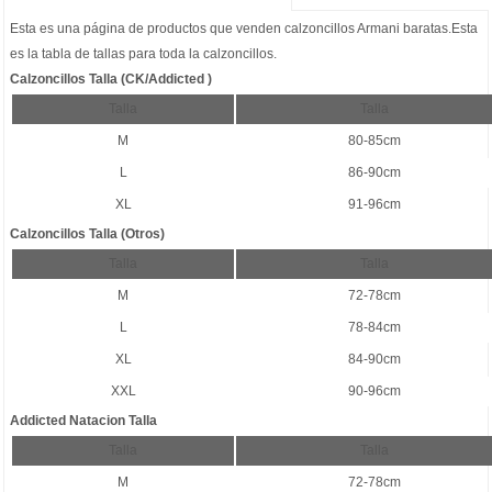
Esta es una página de productos que venden
calzoncillos Armani baratas
.Esta
es la tabla de tallas para toda la calzoncillos.
Calzoncillos Talla (CK/Addicted )
Talla
Talla
M
80-85cm
L
86-90cm
XL
91-96cm
Calzoncillos Talla (Otros)
Talla
Talla
M
72-78cm
L
78-84cm
XL
84-90cm
XXL
90-96cm
Addicted Natacion Talla
Talla
Talla
M
72-78cm