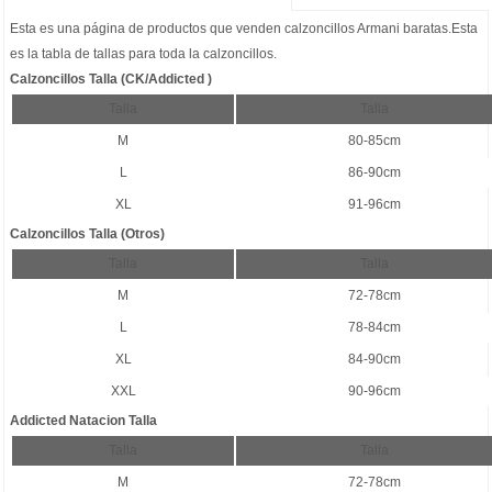
Esta es una página de productos que venden
calzoncillos Armani baratas
.Esta
es la tabla de tallas para toda la calzoncillos.
Calzoncillos Talla (CK/Addicted )
Talla
Talla
M
80-85cm
L
86-90cm
XL
91-96cm
Calzoncillos Talla (Otros)
Talla
Talla
M
72-78cm
L
78-84cm
XL
84-90cm
XXL
90-96cm
Addicted Natacion Talla
Talla
Talla
M
72-78cm