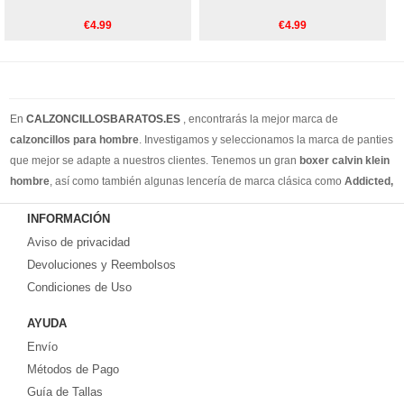
€4.99
€4.99
En
CALZONCILLOSBARATOS.ES
, encontrarás la mejor marca de
calzoncillos para hombre
. Investigamos y seleccionamos la marca de panties
que mejor se adapte a nuestros clientes. Tenemos un gran
boxer calvin klein
hombre
, así como también algunas lencería de marca clásica como
Addicted,
Armain, Versace, Ralph Lauren
. Además de los calzoncillos de estilo
INFORMACIÓN
cotidiano, también tenemos calzoncillos para hombres, slip y tangas para
Aviso de privacidad
hombres. Creemos que puede encontrar todos los estilos de ropa interior que
necesita en nuestro sitio web. Puedes encontrar su estilo en nuestra tienda
Devoluciones y Reembolsos
online. Recuerde, si no está satisfecho, tiene 15 días para volver ... ¡envío
Condiciones de Uso
gratis!
AYUDA
Envío
Métodos de Pago
Guía de Tallas