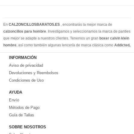
En
CALZONCILLOSBARATOS.ES
, encontrarás la mejor marca de
calzoncillos para hombre
. Investigamos y seleccionamos la marca de panties
que mejor se adapte a nuestros clientes. Tenemos un gran
boxer calvin klein
hombre
, así como también algunas lencería de marca clásica como
Addicted,
Armain, Versace, Ralph Lauren
. Además de los calzoncillos de estilo
INFORMACIÓN
cotidiano, también tenemos calzoncillos para hombres, slip y tangas para
Aviso de privacidad
hombres. Creemos que puede encontrar todos los estilos de ropa interior que
necesita en nuestro sitio web. Puedes encontrar su estilo en nuestra tienda
Devoluciones y Reembolsos
online. Recuerde, si no está satisfecho, tiene 15 días para volver ... ¡envío
Condiciones de Uso
gratis!
AYUDA
Envío
Métodos de Pago
Guía de Tallas
SOBRE NOSOTROS