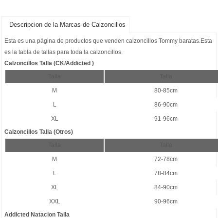
Descripcion de la Marcas de Calzoncillos
Esta es una página de productos que venden
calzoncillos Tommy baratas
.Esta
es la tabla de tallas para toda la calzoncillos.
Calzoncillos Talla (CK/Addicted )
Talla
Talla
M
80-85cm
L
86-90cm
XL
91-96cm
Calzoncillos Talla (Otros)
Talla
Talla
M
72-78cm
L
78-84cm
XL
84-90cm
XXL
90-96cm
Addicted Natacion Talla