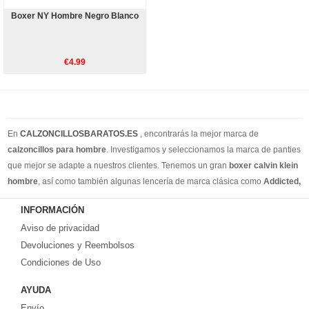
Boxer NY Hombre Negro Blanco
€4.99
En
CALZONCILLOSBARATOS.ES
, encontrarás la mejor marca de
calzoncillos para hombre
. Investigamos y seleccionamos la marca de panties
que mejor se adapte a nuestros clientes. Tenemos un gran
boxer calvin klein
hombre
, así como también algunas lencería de marca clásica como
Addicted,
Armain, Versace, Ralph Lauren
. Además de los calzoncillos de estilo
INFORMACIÓN
cotidiano, también tenemos calzoncillos para hombres, slip y tangas para
Aviso de privacidad
hombres. Creemos que puede encontrar todos los estilos de ropa interior que
necesita en nuestro sitio web. Puedes encontrar su estilo en nuestra tienda
Devoluciones y Reembolsos
online. Recuerde, si no está satisfecho, tiene 15 días para volver ... ¡envío
Condiciones de Uso
gratis!
AYUDA
Envío