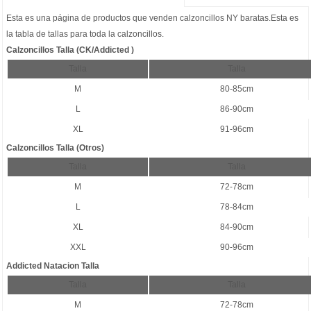
Esta es una página de productos que venden
calzoncillos NY baratas
.Esta es
la tabla de tallas para toda la calzoncillos.
Calzoncillos Talla (CK/Addicted )
Talla
Talla
M
80-85cm
L
86-90cm
XL
91-96cm
Calzoncillos Talla (Otros)
Talla
Talla
M
72-78cm
L
78-84cm
XL
84-90cm
XXL
90-96cm
Addicted Natacion Talla
Talla
Talla
M
72-78cm