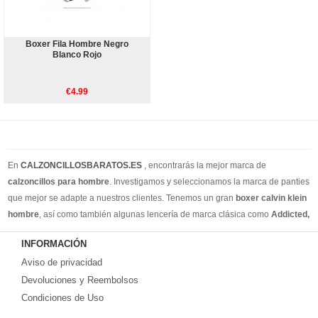
Boxer Fila Hombre Negro
Blanco Rojo
€4.99
En
CALZONCILLOSBARATOS.ES
, encontrarás la mejor marca de
calzoncillos para hombre
. Investigamos y seleccionamos la marca de panties
que mejor se adapte a nuestros clientes. Tenemos un gran
boxer calvin klein
hombre
, así como también algunas lencería de marca clásica como
Addicted,
Armain, Versace, Ralph Lauren
. Además de los calzoncillos de estilo
INFORMACIÓN
cotidiano, también tenemos calzoncillos para hombres, slip y tangas para
Aviso de privacidad
hombres. Creemos que puede encontrar todos los estilos de ropa interior que
necesita en nuestro sitio web. Puedes encontrar su estilo en nuestra tienda
Devoluciones y Reembolsos
online. Recuerde, si no está satisfecho, tiene 15 días para volver ... ¡envío
Condiciones de Uso
gratis!