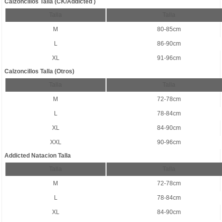
Calzoncillos Talla (CK/Addicted )
Talla
Talla
M
80-85cm
L
86-90cm
XL
91-96cm
Calzoncillos Talla (Otros)
Talla
Talla
M
72-78cm
L
78-84cm
XL
84-90cm
XXL
90-96cm
Addicted Natacion Talla
Talla
Talla
M
72-78cm
L
78-84cm
XL
84-90cm