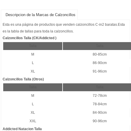
Descripcion de la Marcas de Calzoncillos
Esta es una página de productos que venden
calzoncillos C-in2 baratas
.Esta
es la tabla de tallas para toda la calzoncillos.
Calzoncillos Talla (CK/Addicted )
Talla
Talla
M
80-85cm
L
86-90cm
XL
91-96cm
Calzoncillos Talla (Otros)
Talla
Talla
M
72-78cm
L
78-84cm
XL
84-90cm
XXL
90-96cm
Addicted Natacion Talla