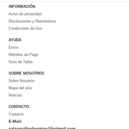
Armain, Versace, Ralph Lauren
. Además de los calzoncillos de estilo
INFORMACIÓN
cotidiano, también tenemos calzoncillos para hombres, slip y tangas para
Aviso de privacidad
hombres. Creemos que puede encontrar todos los estilos de ropa interior que
necesita en nuestro sitio web. Puedes encontrar su estilo en nuestra tienda
Devoluciones y Reembolsos
online. Recuerde, si no está satisfecho, tiene 15 días para volver ... ¡envío
Condiciones de Uso
gratis!
AYUDA
Envío
Métodos de Pago
Guía de Tallas
SOBRE NOSOTROS
Sobre Nosotros
Mapa del sitio
Noticias
CONTACTO
Contacto
E-Mail:
calzoncillosbaratos@hotmail.com