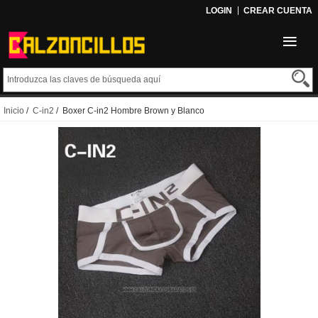
LOGIN
CREAR CUENTA
Inicio
/
C-in2
/ Boxer C-in2 Hombre Brown y Blanco