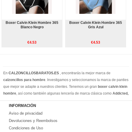
Boxer Calvin Klein Hombre 365
Boxer Calvin Klein Hombre 365
Blanco Negro
Gris Azul
€4.53
€4.53
En
CALZONCILLOSBARATOS.ES
, encontrarás la mejor marca de
calzoncillos para hombre
. Investigamos y seleccionamos la marca de panties
que mejor se adapte a nuestros clientes. Tenemos un gran
boxer calvin klein
hombre
, así como también algunas lencería de marca clásica como
Addicted,
Armain, Versace, Ralph Lauren
. Además de los calzoncillos de estilo
INFORMACIÓN
cotidiano, también tenemos calzoncillos para hombres, slip y tangas para
Aviso de privacidad
hombres. Creemos que puede encontrar todos los estilos de ropa interior que
necesita en nuestro sitio web. Puedes encontrar su estilo en nuestra tienda
Devoluciones y Reembolsos
online. Recuerde, si no está satisfecho, tiene 15 días para volver ... ¡envío
Condiciones de Uso