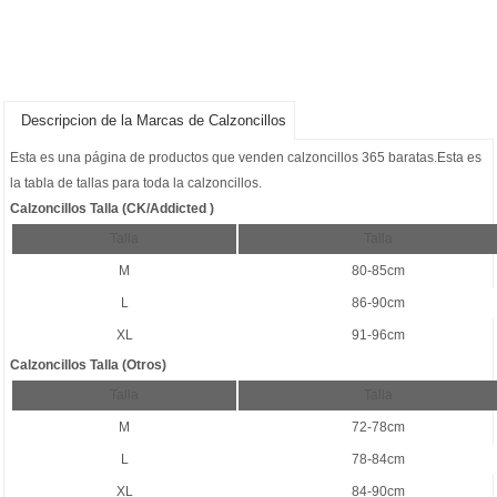
Descripcion de la Marcas de Calzoncillos
Esta es una página de productos que venden
calzoncillos 365 baratas
.Esta es
la tabla de tallas para toda la calzoncillos.
Calzoncillos Talla (CK/Addicted )
Talla
Talla
M
80-85cm
L
86-90cm
XL
91-96cm
Calzoncillos Talla (Otros)
Talla
Talla
M
72-78cm
L
78-84cm
XL
84-90cm