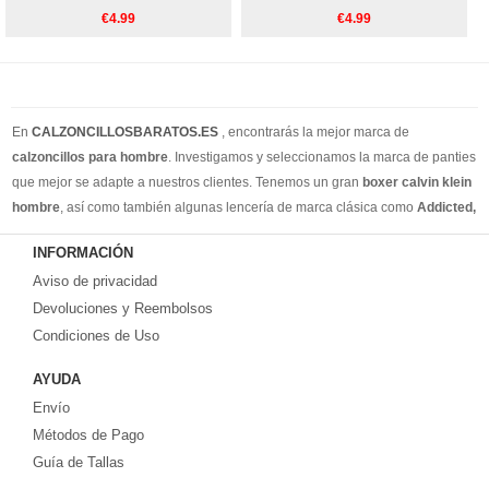
€4.99
€4.99
En
CALZONCILLOSBARATOS.ES
, encontrarás la mejor marca de
calzoncillos para hombre
. Investigamos y seleccionamos la marca de panties
que mejor se adapte a nuestros clientes. Tenemos un gran
boxer calvin klein
hombre
, así como también algunas lencería de marca clásica como
Addicted,
Armain, Versace, Ralph Lauren
. Además de los calzoncillos de estilo
INFORMACIÓN
cotidiano, también tenemos calzoncillos para hombres, slip y tangas para
Aviso de privacidad
hombres. Creemos que puede encontrar todos los estilos de ropa interior que
necesita en nuestro sitio web. Puedes encontrar su estilo en nuestra tienda
Devoluciones y Reembolsos
online. Recuerde, si no está satisfecho, tiene 15 días para volver ... ¡envío
Condiciones de Uso
gratis!
AYUDA
Envío
Métodos de Pago
Guía de Tallas