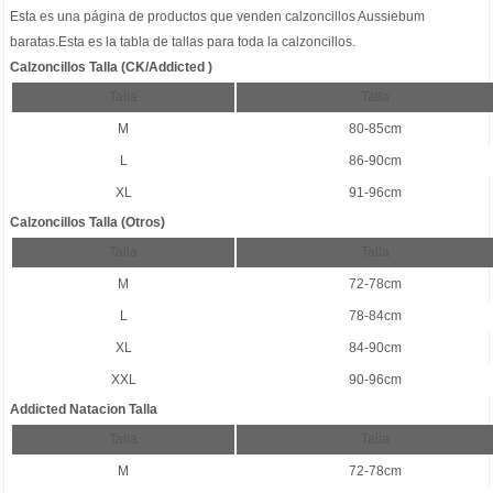
Esta es una página de productos que venden
calzoncillos Aussiebum
baratas
.Esta es la tabla de tallas para toda la calzoncillos.
Calzoncillos Talla (CK/Addicted )
Talla
Talla
M
80-85cm
L
86-90cm
XL
91-96cm
Calzoncillos Talla (Otros)
Talla
Talla
M
72-78cm
L
78-84cm
XL
84-90cm
XXL
90-96cm
Addicted Natacion Talla
Talla
Talla
M
72-78cm